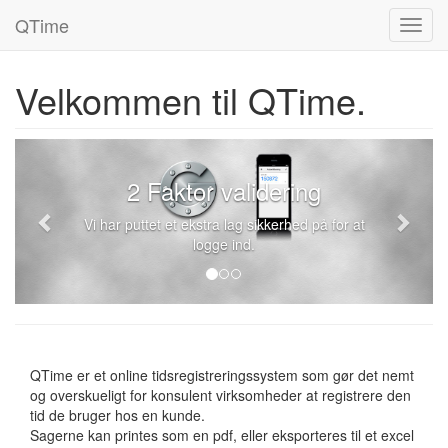
QTime
Toggl
navig
Velkommen til QTime.
Previous
Next
2 Faktor validering
Vi har puttet et ekstra lag sikkerhed på for at
logge ind.
QTime er et online tidsregistreringssystem som gør det nemt
og overskueligt for konsulent virksomheder at registrere den
tid de bruger hos en kunde.
Sagerne kan printes som en pdf, eller eksporteres til et excel